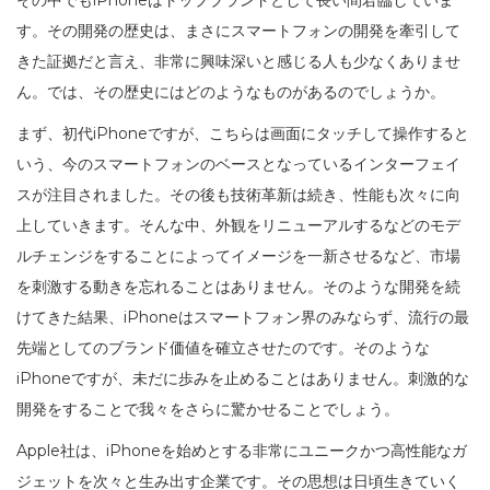
その中でもiPhoneはトップブランドとして長い間君臨していま
す。その開発の歴史は、まさにスマートフォンの開発を牽引して
きた証拠だと言え、非常に興味深いと感じる人も少なくありませ
ん。では、その歴史にはどのようなものがあるのでしょうか。
まず、初代iPhoneですが、こちらは画面にタッチして操作すると
いう、今のスマートフォンのベースとなっているインターフェイ
スが注目されました。その後も技術革新は続き、性能も次々に向
上していきます。そんな中、外観をリニューアルするなどのモデ
ルチェンジをすることによってイメージを一新させるなど、市場
を刺激する動きを忘れることはありません。そのような開発を続
けてきた結果、iPhoneはスマートフォン界のみならず、流行の最
先端としてのブランド価値を確立させたのです。そのような
iPhoneですが、未だに歩みを止めることはありません。刺激的な
開発をすることで我々をさらに驚かせることでしょう。
Apple社は、iPhoneを始めとする非常にユニークかつ高性能なガ
ジェットを次々と生み出す企業です。その思想は日頃生きていく