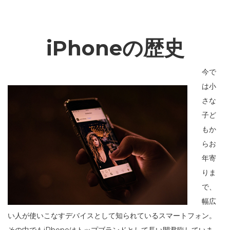
iPhoneの歴史
今で
は小
さな
子ど
もか
らお
年寄
りま
で、
幅広
い人が使いこなすデバイスとして知られているスマートフォン。